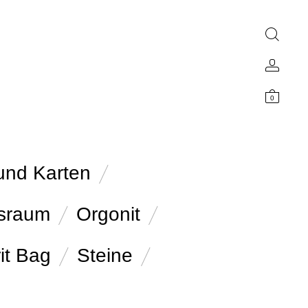
0
und Karten
sraum
Orgonit
it Bag
Steine