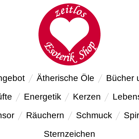
ngebot
Ätherische Öle
Bücher 
fte
Energetik
Kerzen
Leben
nsor
Räuchern
Schmuck
Spir
Sternzeichen