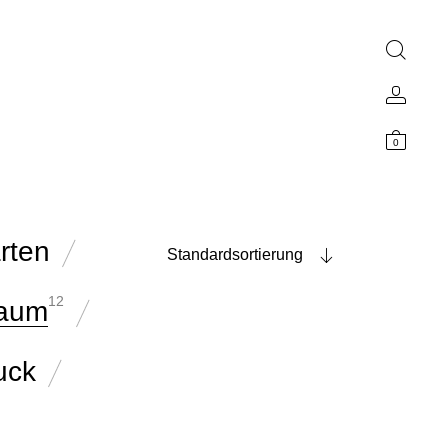
0
rten
Standardsortierung
12
raum
uck