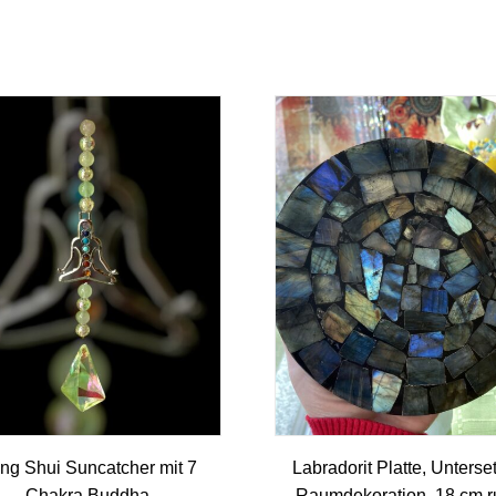
ng Shui Suncatcher mit 7
Labradorit Platte, Unterset
Chakra Buddha
Raumdekoration, 18 cm 