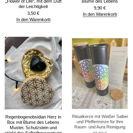
„Flower of Life“, mit dem Duft
Blume des Lebens
der Leichtigkeit
9,90
€
3,50
€
In den Warenkorb
In den Warenkorb
Regenbogenobsidian Herz in
Ritualkerze mit Weißer Salbei
Box mit Blume des Lebens
und Pfefferminze für Ihre
Muster, Schutzstein und
Raum- und Aura Reinigung
stärkt das Selbstbewusstsein