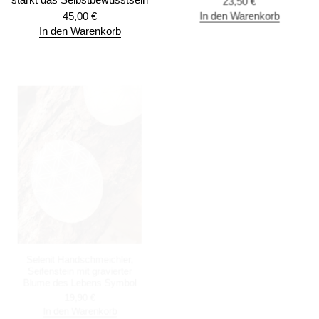
23,50
€
45,00
€
In den Warenkorb
In den Warenkorb
Selenit Handschmeichler,
Selenit Herz, gravierter
Seifenstein mit gravierter
Edelstein als Lichtbringer und
Blume des Lebens Symbol
Liebesstein
19,90
€
19,90
€