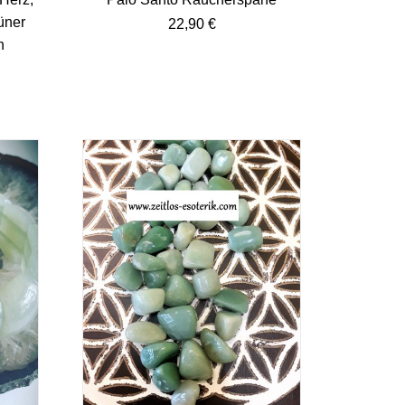
üner
22,90
€
n