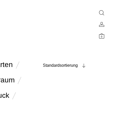
0
rten
Standardsortierung
raum
uck