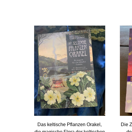
Das keltische Pflanzen Orakel,
Die 
die magische Flora der keltischen
de