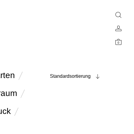
0
rten
Standardsortierung
raum
uck