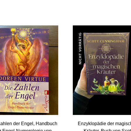
NICHT VORRÄTIG
Zahlen der Engel, Handbuch
Enzyklopädie der magis
r Engel-Numerologie von
Kräuter, Buch von Scot