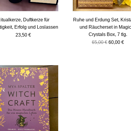
itualkerze, Duftkerze für
Ruhe und Erdung Set, Krista
tigkeit, Erfolg und Loslassen
und Räucherset in Magic
Crystals Box, 7 tlg.
23,50
€
65,00
€
60,00
€