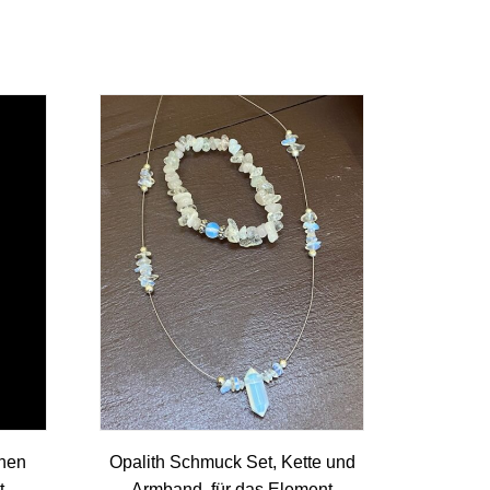
chen
Opalith Schmuck Set, Kette und
t
Armband, für das Element