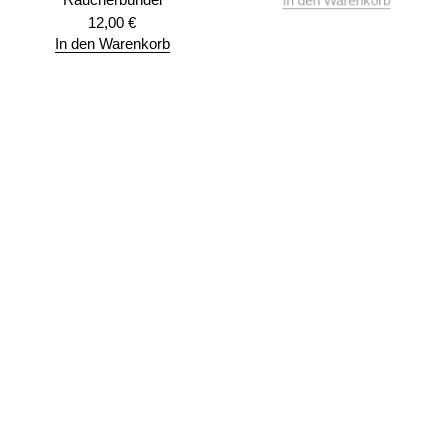
In den Warenkorb
12,00
€
In den Warenkorb
Weißer Salbei Smudge,
Räucherbündel, räuchern
ohne Kohle
12,00
€