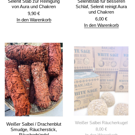
Selenit Stab zur Reinigung
Selenitstab für besseren
von Aura und Chakren
Schlaf, Selenit reinigt Aura
und Chakren
9,90
€
6,00
€
In den Warenkorb
In den Warenkorb
Weißer Salbei / Drachenblut
Weißer Salbei Räucherkugel
Smudge, Räucherstick,
8,00
€
Räucherbündel