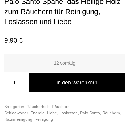
Palo Santo Späne, das Heilige Holz
zum Räuchern für Reinigung,
Loslassen und Liebe
9,90
€
12 vorrätig
In den Warenkorb
Kategorien:
Räucherholz
,
Räuchern
Schlagwörter:
Energie
,
Liebe
,
Loslassen
,
Palo Santo
,
Räuchern
,
Raumreinigung
,
Reinigung