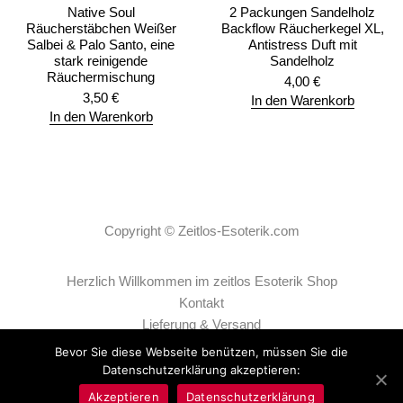
Native Soul
2 Packungen Sandelholz
Räucherstäbchen Weißer
Backflow Räucherkegel XL,
Salbei & Palo Santo, eine
Antistress Duft mit
stark reinigende
Sandelholz
Räuchermischung
4,00
€
3,50
€
In den Warenkorb
In den Warenkorb
Copyright ©
Zeitlos-Esoterik.com
Herzlich Willkommen im zeitlos Esoterik Shop
Kontakt
Lieferung & Versand
AGB
Bevor Sie diese Webseite benützen, müssen Sie die
Datenschutzerklärung
Datenschutzerklärung akzeptieren:
Impressum
Akzeptieren
Datenschutzerklärung