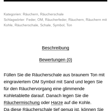
Kategorien:
Räuchern
,
Räucherschale
Schlagwörter:
Feder
,
OM
,
Räucherfeder
,
Räuchern
,
Räuchern mit
Kohle
,
Räucherschale
,
Schale
,
Symbol
,
Ton
Beschreibung
Bewertungen (0)
Füllen Sie die Räucherschale aus braunem Ton mit
eingraviertem OM Symbol mit Sand und legen Sie
für den Räuchervorgang eine glimmende
Kohletablette darauf. Danach legen Sie die
Räuchermischung
oder
Harze
auf die Kohle.
Da diese Räucherschale tief genug ist, können Sie