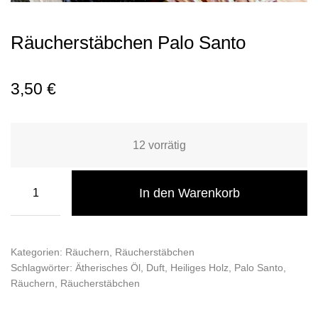
Räucherstäbchen Palo Santo
3,50
€
12 vorrätig
In den Warenkorb
Kategorien:
Räuchern
,
Räucherstäbchen
Schlagwörter:
Ätherisches Öl
,
Duft
,
Heiliges Holz
,
Palo Santo
,
Räuchern
,
Räucherstäbchen