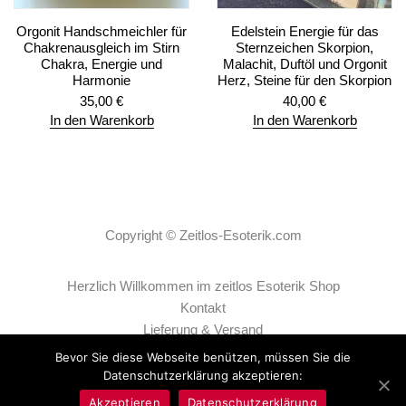
Orgonit Handschmeichler für
Edelstein Energie für das
Chakrenausgleich im Stirn
Sternzeichen Skorpion,
Chakra, Energie und
Malachit, Duftöl und Orgonit
Harmonie
Herz, Steine für den Skorpion
35,00
€
40,00
€
In den Warenkorb
In den Warenkorb
Copyright ©
Zeitlos-Esoterik.com
Herzlich Willkommen im zeitlos Esoterik Shop
Kontakt
Lieferung & Versand
AGB
Bevor Sie diese Webseite benützen, müssen Sie die
Datenschutzerklärung
Datenschutzerklärung akzeptieren:
Impressum
Akzeptieren
Datenschutzerklärung