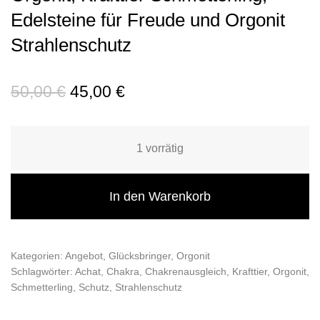
Edelsteine für Freude und Orgonit
Strahlenschutz
50,00
€
45,00
€
1 vorrätig
In den Warenkorb
Kategorien:
Angebot
,
Glücksbringer
,
Orgonit
Schlagwörter:
Achat
,
Chakra
,
Chakrenausgleich
,
Krafttier
,
Orgonit
,
Schmetterling
,
Schutz
,
Strahlenschutz