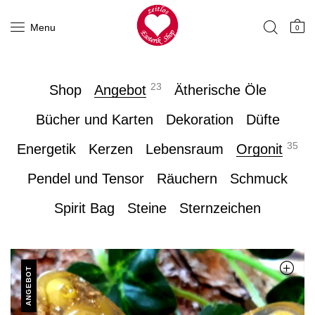
Menu
0
23
Shop
Angebot
Ätherische Öle
Bücher und Karten
Dekoration
Düfte
35
Energetik
Kerzen
Lebensraum
Orgonit
Pendel und Tensor
Räuchern
Schmuck
Spirit Bag
Steine
Sternzeichen
ANGEBOT