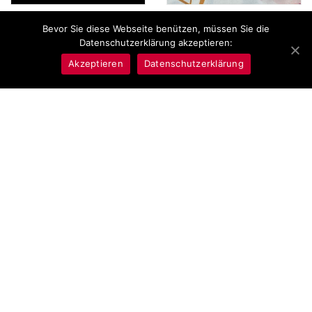
lila Perlenarmband mit rosa
Lila Perlenkette mit rosa
Bevor Sie diese Webseite benützen, müssen Sie die
Achat Kugel, Chakra
Achat
Datenschutzerklärung akzeptieren:
Schmuck für das
49,90
€
Kronenchakra
Akzeptieren
Datenschutzerklärung
In den Warenkorb
25,00
€
In den Warenkorb
ANGEBOT