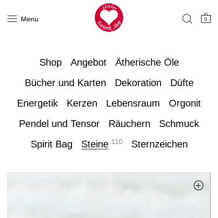
Menu
0
Shop
Angebot
Ätherische Öle
Bücher und Karten
Dekoration
Düfte
Energetik
Kerzen
Lebensraum
Orgonit
Pendel und Tensor
Räuchern
Schmuck
110
Spirit Bag
Steine
Sternzeichen