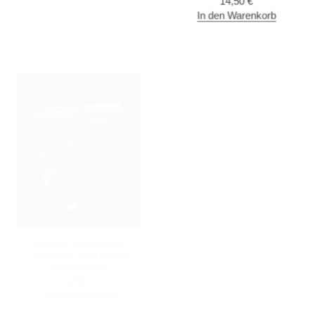
14,50
€
In den Warenkorb
Duftöl für Sternzeichen
Edelstein Energie für das
Steinbock, verstärkt die
Sternzeichen Skorpion,
Zielstrebigkeit
Malachit, Duftöl und Orgonit
Herz, Steine für den Skorpion
4,90
€
40,00
€
In den Warenkorb