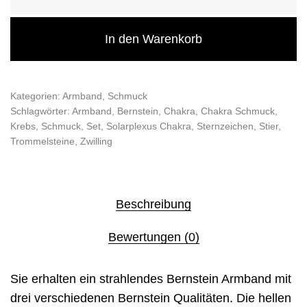
In den Warenkorb
Kategorien:
Armband
,
Schmuck
Schlagwörter:
Armband
,
Bernstein
,
Chakra
,
Chakra Schmuck
,
Krebs
,
Schmuck
,
Set
,
Solarplexus Chakra
,
Sternzeichen
,
Stier
,
Trommelsteine
,
Zwilling
Beschreibung
Bewertungen (0)
Sie erhalten ein strahlendes Bernstein Armband mit
drei verschiedenen Bernstein Qualitäten. Die hellen