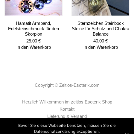
Hämatit Armband,
Sternzeichen Steinbock
Edelsteinschmuck für den
Steine für Schutz und Chakra
Skorpion
Balance
25,00
€
40,00
€
In den Warenkorb
In den Warenkorb
Copyright ©
Zeitlos-Esoterik.com
Herzlich Willkommen im zeitlos Esoterik Shop
Kontakt
Lieferung & Versand
AGB
Bevor Sie diese Webseite benützen, müssen Sie die
Datenschutzerklärung
Datenschutzerklärung akzeptieren: