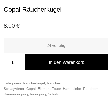
Copal Räucherkugel
8,00
€
24 vorrätig
In den Warenkorb
Kategorien:
Räucherkugel
,
Räuchern
Schlagwörter:
Copal
,
Element Feuer
,
Harz
,
Liebe
,
Räuchern
,
Raumreinigung
,
Reinigung
,
Schutz