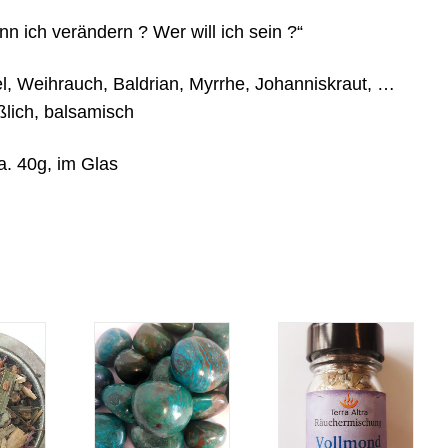
n ich verändern ? Wer will ich sein ?“
l, Weihrauch, Baldrian, Myrrhe, Johanniskraut, …
ßlich, balsamisch
ca. 40g, im Glas