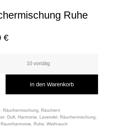
chermischung Ruhe
0
€
10 vorrätig
In den Warenkorb
n:
Räuchermischung
,
Räuchern
ter:
Duft
,
Harmonie
,
Lavendel
,
Räuchermischung
,
,
Raumharmonie
,
Ruhe
,
Weihrauch