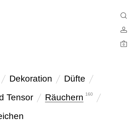
0
Dekoration
Düfte
160
d Tensor
Räuchern
eichen