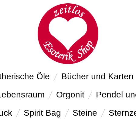
therische Öle
Bücher und Karten
Lebensraum
Orgonit
Pendel un
uck
Spirit Bag
Steine
Sternz