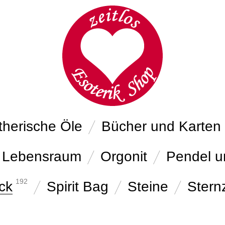
therische Öle
Bücher und Karten
Lebensraum
Orgonit
Pendel u
192
ck
Spirit Bag
Steine
Stern