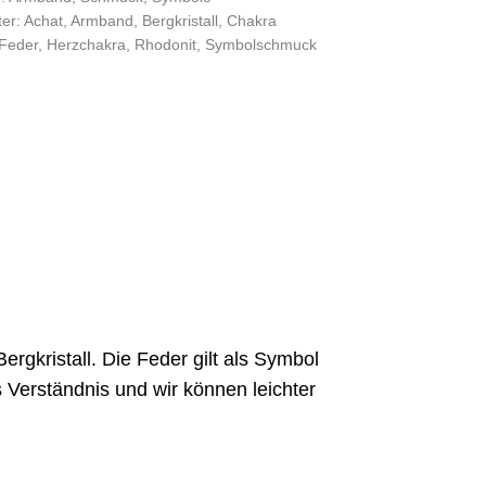
ter:
Achat
,
Armband
,
Bergkristall
,
Chakra
Feder
,
Herzchakra
,
Rhodonit
,
Symbolschmuck
rgkristall. Die Feder gilt als Symbol
s Verständnis und wir können leichter