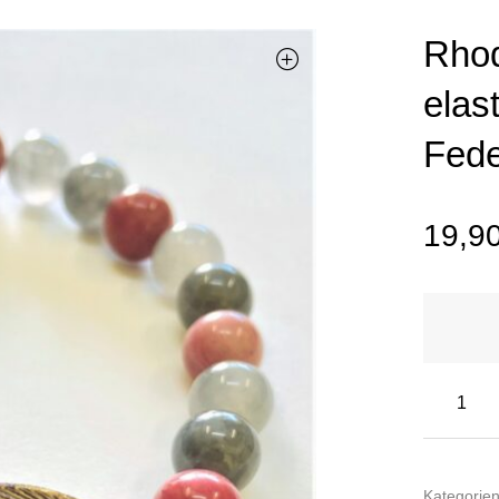
Rhod
elas
Fede
19,9
Kategorie