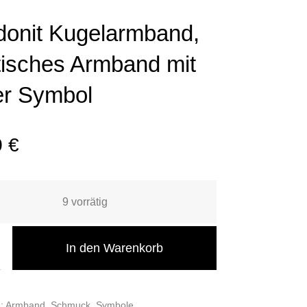
onit Kugelarmband,
tisches Armband mit
r Symbol
0
€
9 vorrätig
In den Warenkorb
n:
Armband
,
Schmuck
,
Symbole