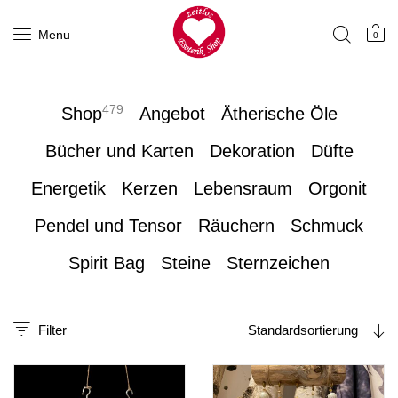
Menu
0
479
Shop
Angebot
Ätherische Öle
Bücher und Karten
Dekoration
Düfte
Energetik
Kerzen
Lebensraum
Orgonit
Pendel und Tensor
Räuchern
Schmuck
Spirit Bag
Steine
Sternzeichen
Filter
Standardsortierung