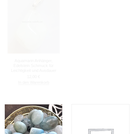
Aquamarin Anhänger,
Aquamarin Anhänger,
Edelstein Schmuck für
Silberschmuck
Leichtigkeit und Ausdauer
36,00
€
12,00
€
In den Warenkorb
In den Warenkorb