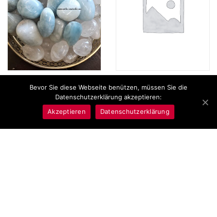
Aquamarin Trommelsteine,
Aquamarin und gecrashter
Bevor Sie diese Webseite benützen, müssen Sie die
Steine für das Hals Chakra
Bergkristall,
Datenschutzerklärung akzeptieren:
bringen Glück und
Edelsteinschmuck Anhänger,
Begeisterung
Chakra Schmuck
Akzeptieren
Datenschutzerklärung
4,40
€
19,90
€
In den Warenkorb
In den Warenkorb