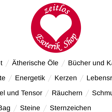
t
Ätherische Öle
Bücher und K
te
Energetik
Kerzen
Lebens
el und Tensor
Räuchern
Schm
 Bag
Steine
Sternzeichen