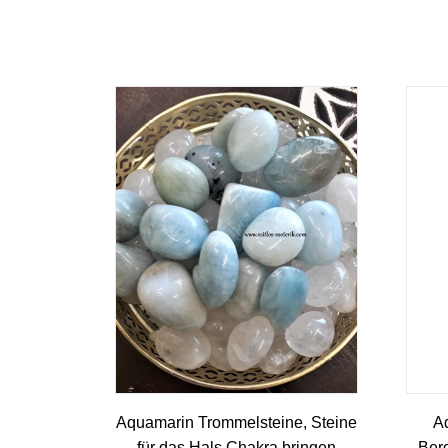
Aquamarin Trommelsteine, Steine
A
für das Hals Chakra bringen
Berg