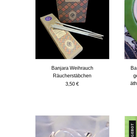
Banjara Weihrauch
Ba
Räucherstäbchen
g
äth
3,50
€
ANGEBOT