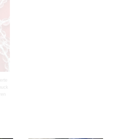
ierte
Bergkristall Armband, gecrasht,
hmuck
Edelstein Schmuck mit Selenit
kren
19,90
€