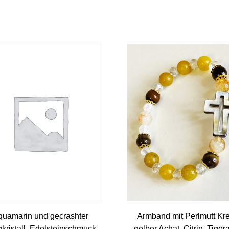
quamarin und gecrashter
Armband mit Perlmutt Kr
kristall, Edelsteinschmuck
gelber Achat, Citrin, Tige