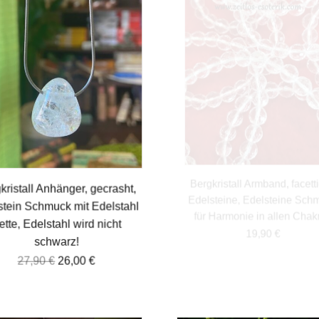
kristall Anhänger, gecrasht,
Bergkristall Armband, facett
tein Schmuck mit Edelstahl
Edelsteine, Edelsteine Sc
ette, Edelstahl wird nicht
für Harmonie in allen Cha
schwarz!
19,90
€
27,90
€
26,00
€