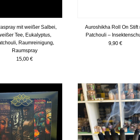
aspray mit weißer Salbei,
Auroshikha Roll On Stift 
weißer Tee, Eukalyptus,
Patchouli – Insektensch
tchouli, Raumreinigung,
9,90
€
Raumspray
15,00
€