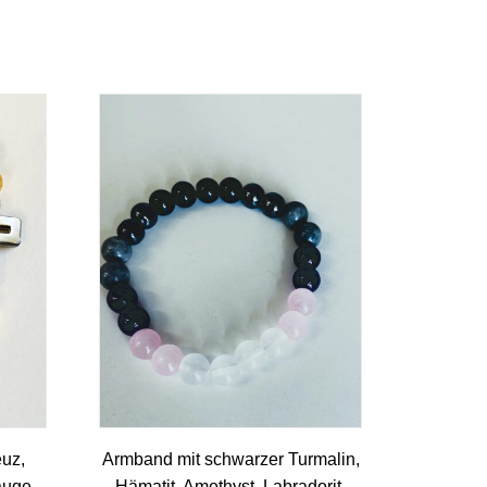
euz,
Armband mit schwarzer Turmalin,
rauge
Hämatit, Amethyst, Labradorit,