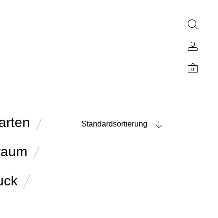
0
arten
Standardsortierung
raum
uck