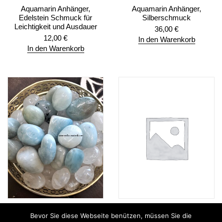
Aquamarin Anhänger,
Aquamarin Anhänger,
Edelstein Schmuck für
Silberschmuck
Leichtigkeit und Ausdauer
36,00
€
12,00
€
In den Warenkorb
In den Warenkorb
Aquamarin Trommelsteine,
Aquamarin und gecrashter
Bevor Sie diese Webseite benützen, müssen Sie die
Steine für das Hals Chakra
Bergkristall,