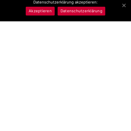
Datenschutzerklärung akzeptieren:
bringen Glück und
Edelsteinschmuck Anhänger,
Begeisterung
Chakra Schmuck
Akzeptieren
Datenschutzerklärung
4,40
€
19,90
€
In den Warenkorb
In den Warenkorb
Armband mit Perlmutt Kreuz,
Armband mit schwarzer
gelber Achat, Citrin,
Turmalin, Hämatit, Amethyst,
Tigerauge Kraftarmband
Labradorit, Rosenquarz und
Bergkristall