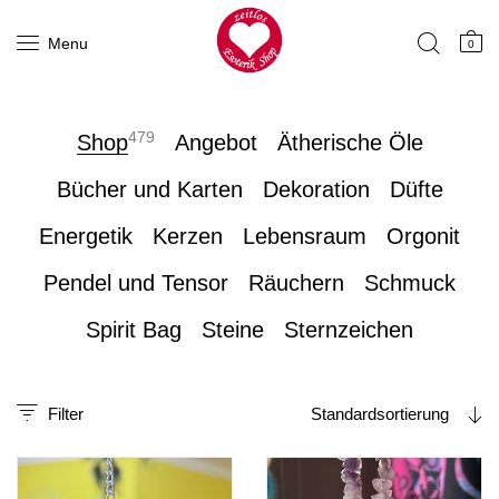
Menu
0
479
Shop
Angebot
Ätherische Öle
Bücher und Karten
Dekoration
Düfte
Energetik
Kerzen
Lebensraum
Orgonit
Pendel und Tensor
Räuchern
Schmuck
Spirit Bag
Steine
Sternzeichen
Filter
Standardsortierung