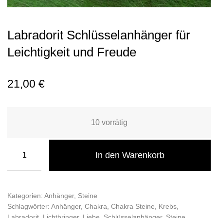
Labradorit Schlüsselanhänger für
Leichtigkeit und Freude
21,00
€
10 vorrätig
In den Warenkorb
Kategorien:
Anhänger
,
Steine
Schlagwörter:
Anhänger
,
Chakra
,
Chakra Steine
,
Krebs
,
Labradorit
,
Lichtbringer
,
Liebe
,
Schlüsselanhänger
,
Steine
,